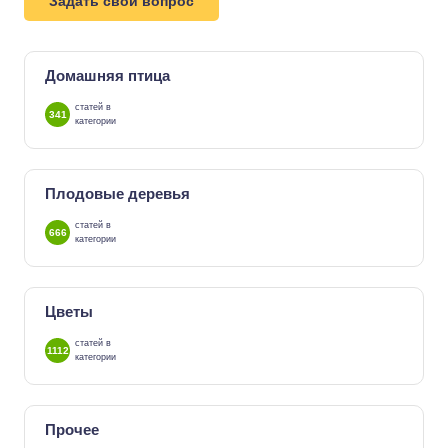
Задать свой вопрос
Домашняя птица
статей в
341
категории
Плодовые деревья
статей в
666
категории
Цветы
статей в
1112
категории
Прочее