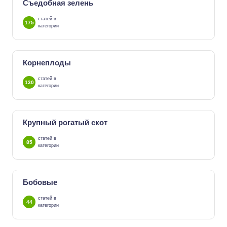
Съедобная зелень
статей в
175
категории
Корнеплоды
статей в
130
категории
Крупный рогатый скот
статей в
85
категории
Бобовые
статей в
44
категории