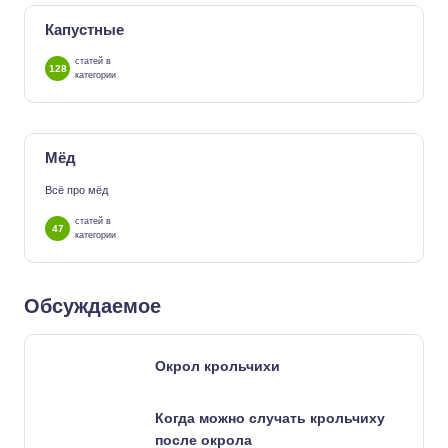
Капустные
статей в
128
категории
Мёд
Всё про мёд
статей в
47
категории
Обсуждаемое
Окрол крольчихи
Когда можно случать крольчиху
после окрола