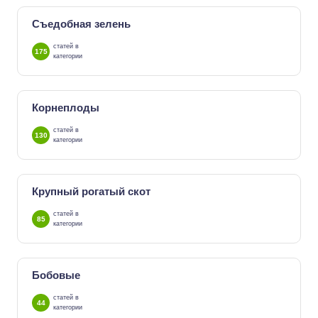
Съедобная зелень
статей в
175
категории
Корнеплоды
статей в
130
категории
Крупный рогатый скот
статей в
85
категории
Бобовые
статей в
44
категории