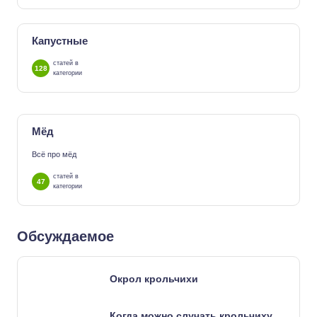
Капустные
статей в
128
категории
Мёд
Всё про мёд
статей в
47
категории
Обсуждаемое
Окрол крольчихи
Когда можно случать крольчиху