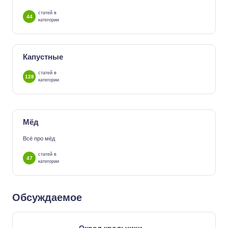
статей в
44
категории
Капустные
статей в
128
категории
Мёд
Всё про мёд
статей в
47
категории
Обсуждаемое