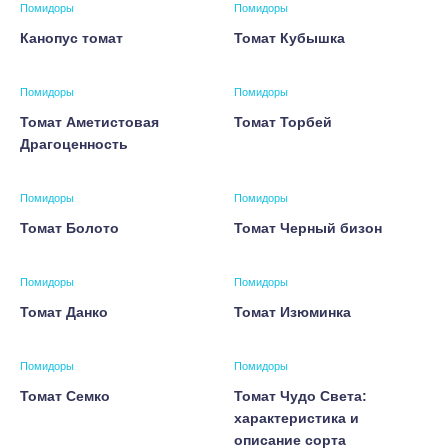
Помидоры
Помидоры
Канопус томат
Томат Кубышка
Помидоры
Помидоры
Томат Аметистовая
Томат Торбей
Драгоценность
Помидоры
Помидоры
Томат Болото
Томат Черный бизон
Помидоры
Помидоры
Томат Данко
Томат Изюминка
Помидоры
Помидоры
Томат Семко
Томат Чудо Света:
характеристика и
описание сорта