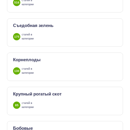
статей в
516
категории
Съедобная зелень
статей в
175
категории
Корнеплоды
статей в
130
категории
Крупный рогатый скот
статей в
85
категории
Бобовые