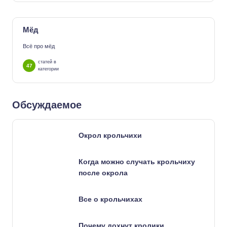
Мёд
Всё про мёд
статей в
47
категории
Обсуждаемое
Окрол крольчихи
Когда можно случать крольчиху
после окрола
Все о крольчихах
Почему дохнут кролики