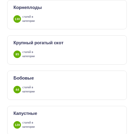
Корнеплоды
статей в
130
категории
Крупный рогатый скот
статей в
85
категории
Бобовые
статей в
44
категории
Капустные
статей в
128
категории