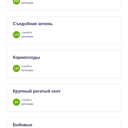
516
категории
Съедобная зелень
статей в
175
категории
Корнеплоды
статей в
130
категории
Крупный рогатый скот
статей в
85
категории
Бобовые