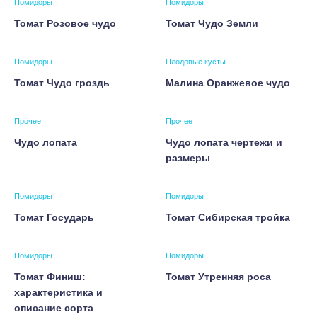
Помидоры
Помидоры
Томат Розовое чудо
Томат Чудо Земли
Помидоры
Плодовые кусты
Томат Чудо гроздь
Малина Оранжевое чудо
Прочее
Прочее
Чудо лопата
Чудо лопата чертежи и
размеры
Помидоры
Помидоры
Томат Государь
Томат Сибирская тройка
Помидоры
Помидоры
Томат Финиш:
Томат Утренняя роса
характеристика и
описание сорта