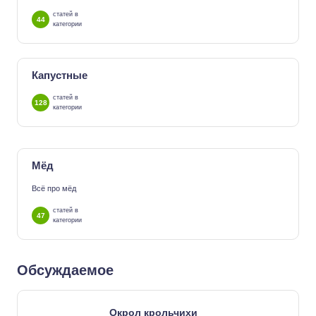
статей в
44
категории
Капустные
статей в
128
категории
Мёд
Всё про мёд
статей в
47
категории
Обсуждаемое
Окрол крольчихи