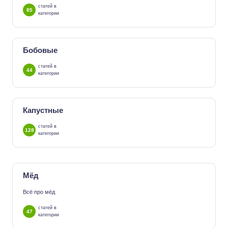
статей в
85
категории
Бобовые
статей в
44
категории
Капустные
статей в
128
категории
Мёд
Всё про мёд
статей в
47
категории