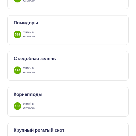
категории
Помидоры
статей в
516
категории
Съедобная зелень
статей в
176
категории
Корнеплоды
статей в
130
категории
Крупный рогатый скот