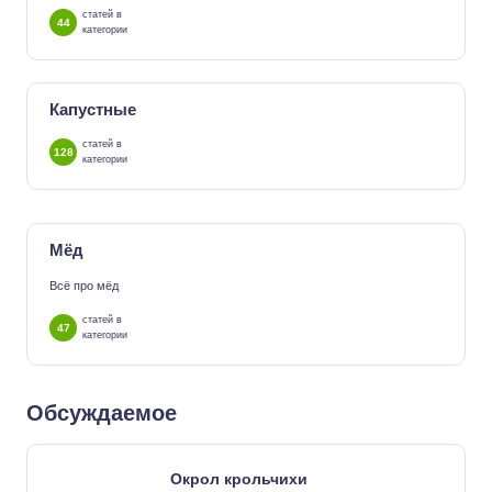
статей в
44
категории
Капустные
статей в
128
категории
Мёд
Всё про мёд
статей в
47
категории
Обсуждаемое
Окрол крольчихи