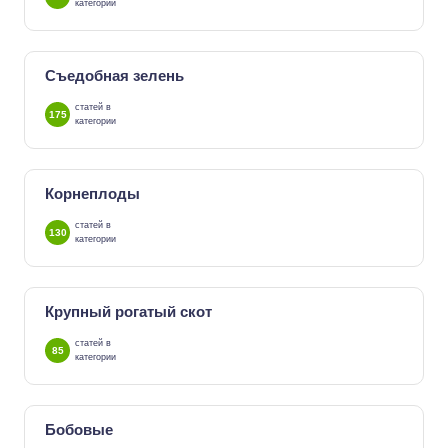
категории
Съедобная зелень
статей в
175
категории
Корнеплоды
статей в
130
категории
Крупный рогатый скот
статей в
85
категории
Бобовые