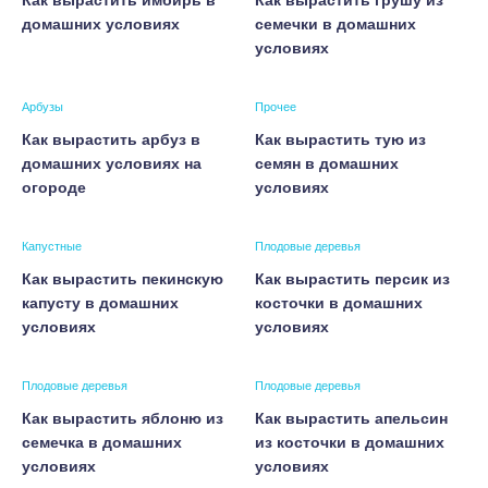
Как вырастить имбирь в
Как вырастить грушу из
домашних условиях
семечки в домашних
условиях
Арбузы
Прочее
Как вырастить арбуз в
Как вырастить тую из
домашних условиях на
семян в домашних
огороде
условиях
Капустные
Плодовые деревья
Как вырастить пекинскую
Как вырастить персик из
капусту в домашних
косточки в домашних
условиях
условиях
Плодовые деревья
Плодовые деревья
Как вырастить яблоню из
Как вырастить апельсин
семечка в домашних
из косточки в домашних
условиях
условиях