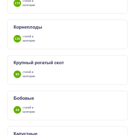
статей в
175
категории
Корнеплоды
статей в
130
категории
Крупный рогатый скот
статей в
85
категории
Бобовые
статей в
44
категории
Капустные