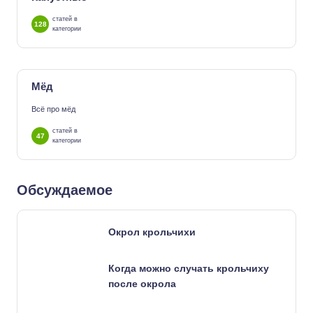
статей в
128
категории
Мёд
Всё про мёд
статей в
47
категории
Обсуждаемое
Окрол крольчихи
Когда можно случать крольчиху
после окрола