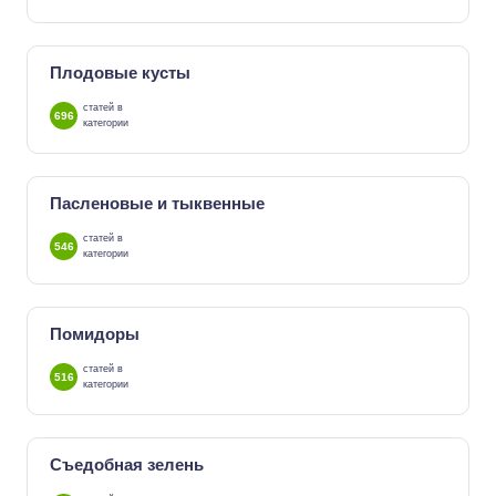
Плодовые кусты
статей в
696
категории
Пасленовые и тыквенные
статей в
546
категории
Помидоры
статей в
516
категории
Съедобная зелень