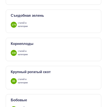
Съедобная зелень
статей в
175
категории
Корнеплоды
статей в
130
категории
Крупный рогатый скот
статей в
85
категории
Бобовые