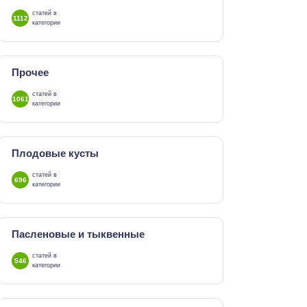
статей в
1112
категории
Прочее
статей в
1061
категории
Плодовые кусты
статей в
696
категории
Пасленовые и тыквенные
статей в
546
категории