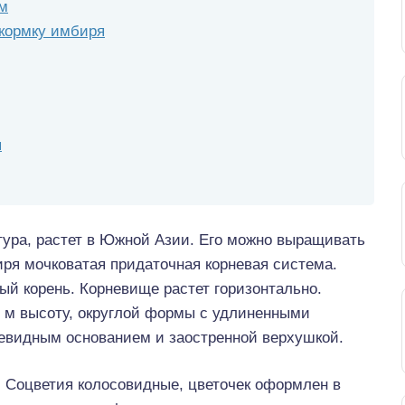
ем
дкормку имбиря
я
тура, растет в Южной Азии. Его можно выращивать
иря мочковатая придаточная корневая система.
ый корень. Корневище растет горизонтально.
5 м высоту, округлой формы с удлиненными
евидным основанием и заостренной верхушкой.
. Соцветия колосовидные, цветочек оформлен в