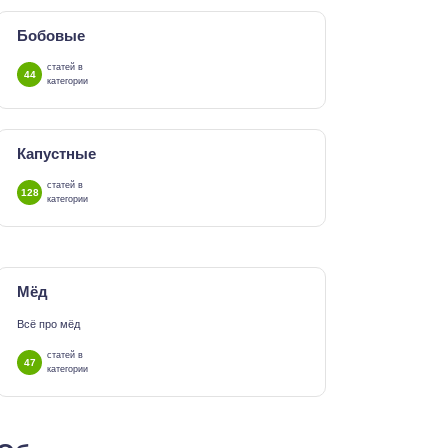
Бобовые
статей в
44
категории
Капустные
статей в
128
категории
Мёд
Всё про мёд
статей в
47
категории