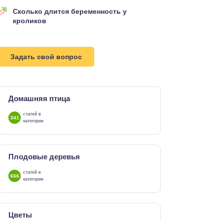
Сколько длится беременность у
кроликов
Задать свой вопрос
Домашняя птица
статей в
341
категории
Плодовые деревья
статей в
666
категории
Цветы