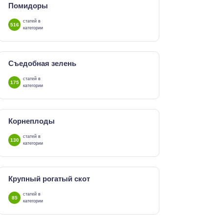
Помидоры
статей в
516
категории
Съедобная зелень
статей в
175
категории
Корнеплоды
статей в
130
категории
Крупный рогатый скот
статей в
85
категории