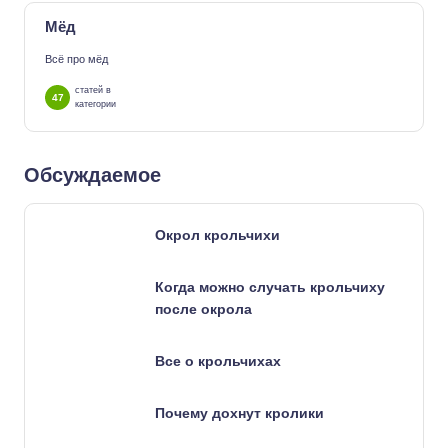
Мёд
Всё про мёд
статей в
47
категории
Обсуждаемое
Окрол крольчихи
Когда можно случать крольчиху
после окрола
Все о крольчихах
Почему дохнут кролики