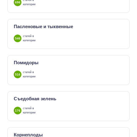
статей в
696
категории
Пасленовые и тыквенные
статей в
546
категории
Помидоры
статей в
516
категории
Съедобная зелень
статей в
176
категории
Корнеплоды