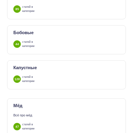
статей в
85
категории
Бобовые
статей в
44
категории
Капустные
статей в
128
категории
Мёд
Всё про мёд
статей в
47
категории