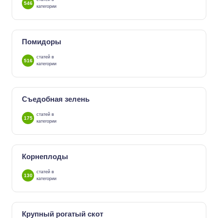
546
категории
Помидоры
статей в
516
категории
Съедобная зелень
статей в
175
категории
Корнеплоды
статей в
130
категории
Крупный рогатый скот