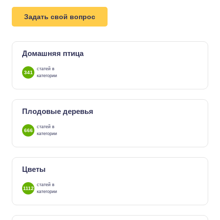
Задать свой вопрос
Домашняя птица
статей в
341
категории
Плодовые деревья
статей в
666
категории
Цветы
статей в
1112
категории