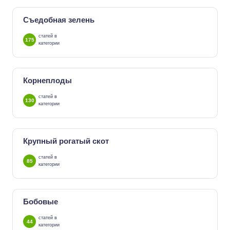
Съедобная зелень
статей в
175
категории
Корнеплоды
статей в
130
категории
Крупный рогатый скот
статей в
85
категории
Бобовые
статей в
44
категории