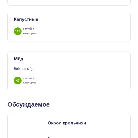
Капустные
статей в
128
категории
Мёд
Всё про мёд
статей в
47
категории
Обсуждаемое
Окрол крольчихи