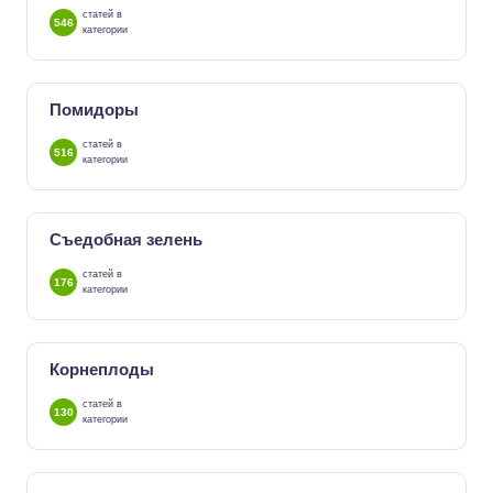
статей в
546
категории
Помидоры
статей в
516
категории
Съедобная зелень
статей в
176
категории
Корнеплоды
статей в
130
категории