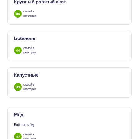
Крупный рогатый скот
статей в
85
категории
Бобовые
статей в
44
категории
Капустные
статей в
128
категории
Мёд
Всё про мёд
статей в
47
категории