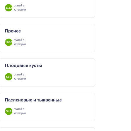
статей в
1112
категории
Прочее
статей в
1060
категории
Плодовые кусты
статей в
696
категории
Пасленовые и тыквенные
статей в
546
категории