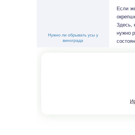
Если же
окрепше
Здесь, 
нужно 
Нужно ли обрывать усы у
винограда
состоян
И