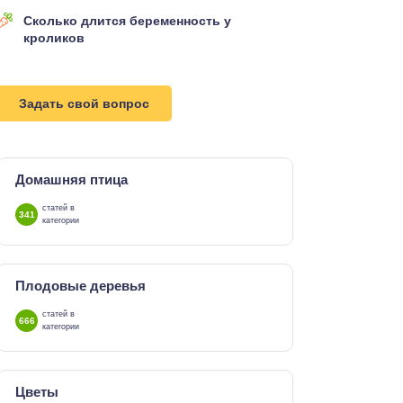
Сколько длится беременность у
кроликов
Задать свой вопрос
Домашняя птица
статей в
341
категории
Плодовые деревья
статей в
666
категории
Цветы