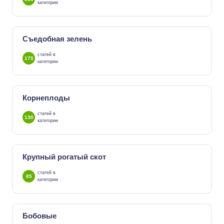
категории
Съедобная зелень
статей в
175
категории
Корнеплоды
статей в
130
категории
Крупный рогатый скот
статей в
85
категории
Бобовые