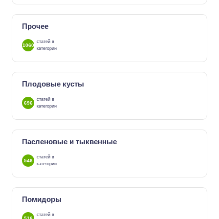
Прочее
статей в
1060
категории
Плодовые кусты
статей в
696
категории
Пасленовые и тыквенные
статей в
546
категории
Помидоры
статей в
516