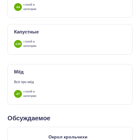
статей в
44
категории
Капустные
статей в
128
категории
Мёд
Всё про мёд
статей в
47
категории
Обсуждаемое
Окрол крольчихи