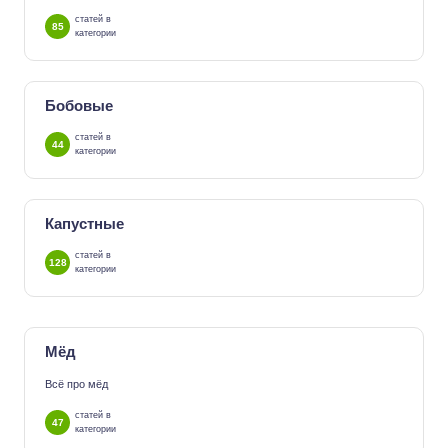
статей в
85
категории
Бобовые
статей в
44
категории
Капустные
статей в
128
категории
Мёд
Всё про мёд
статей в
47
категории