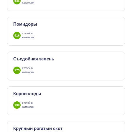
546
категории
Помидоры
статей в
516
категории
Съедобная зелень
статей в
175
категории
Корнеплоды
статей в
130
категории
Крупный рогатый скот