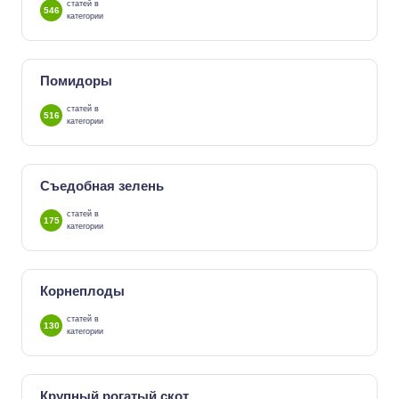
статей в
546
категории
Помидоры
статей в
516
категории
Съедобная зелень
статей в
175
категории
Корнеплоды
статей в
130
категории
Крупный рогатый скот