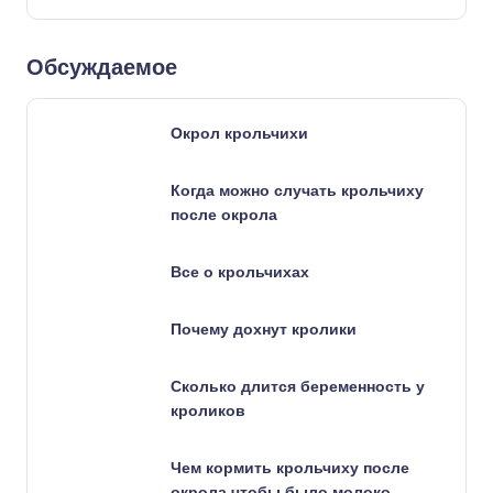
Обсуждаемое
Окрол крольчихи
Когда можно случать крольчиху
после окрола
Все о крольчихах
Почему дохнут кролики
Сколько длится беременность у
кроликов
Чем кормить крольчиху после
окрола чтобы было молоко