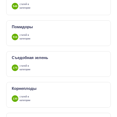
статей в
546
категории
Помидоры
статей в
516
категории
Съедобная зелень
статей в
175
категории
Корнеплоды
статей в
130
категории