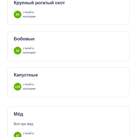
Крупный рогатый скот
статей в
85
категории
Бобовые
статей в
44
категории
Капустные
статей в
128
категории
Мёд
Всё про мёд
статей в
47