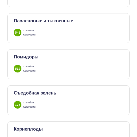
Пасленовые и тыквенные
статей в
546
категории
Помидоры
статей в
516
категории
Съедобная зелень
статей в
175
категории
Корнеплоды