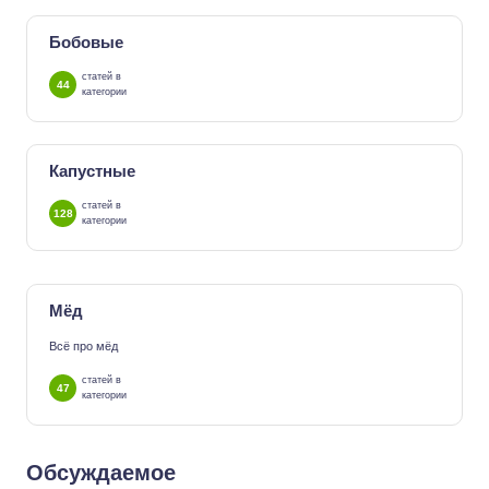
Бобовые
статей в
44
категории
Капустные
статей в
128
категории
Мёд
Всё про мёд
статей в
47
категории
Обсуждаемое