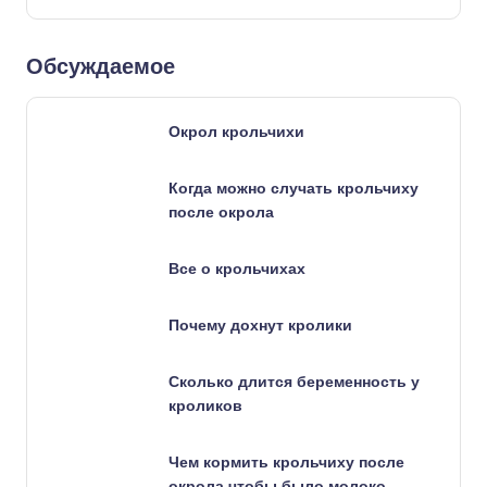
Обсуждаемое
Окрол крольчихи
Когда можно случать крольчиху
после окрола
Все о крольчихах
Почему дохнут кролики
Сколько длится беременность у
кроликов
Чем кормить крольчиху после
окрола чтобы было молоко