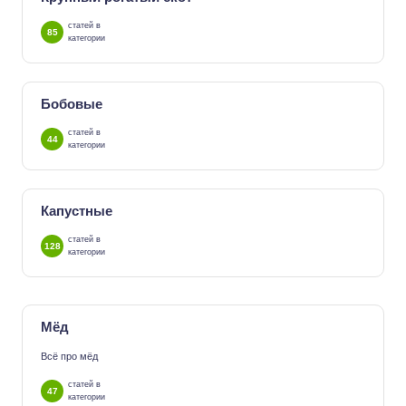
статей в
85
категории
Бобовые
статей в
44
категории
Капустные
статей в
128
категории
Мёд
Всё про мёд
статей в
47
категории