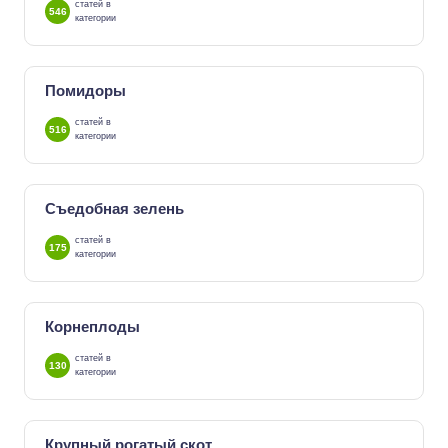
статей в
546
категории
Помидоры
статей в
516
категории
Съедобная зелень
статей в
175
категории
Корнеплоды
статей в
130
категории
Крупный рогатый скот