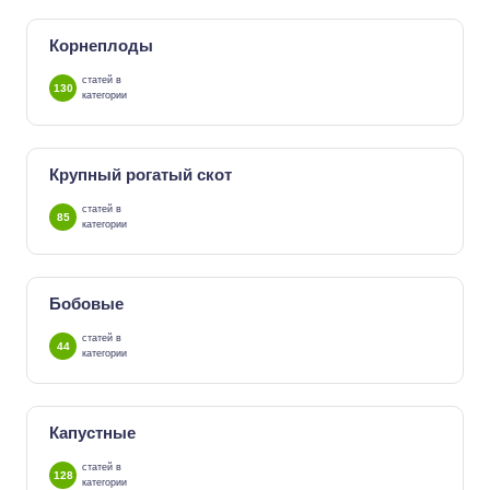
Корнеплоды
статей в
130
категории
Крупный рогатый скот
статей в
85
категории
Бобовые
статей в
44
категории
Капустные
статей в
128
категории