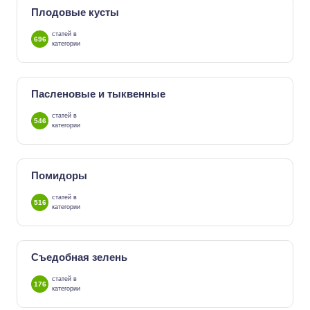
Плодовые кусты
статей в
696
категории
Пасленовые и тыквенные
статей в
546
категории
Помидоры
статей в
516
категории
Съедобная зелень
статей в
176
категории