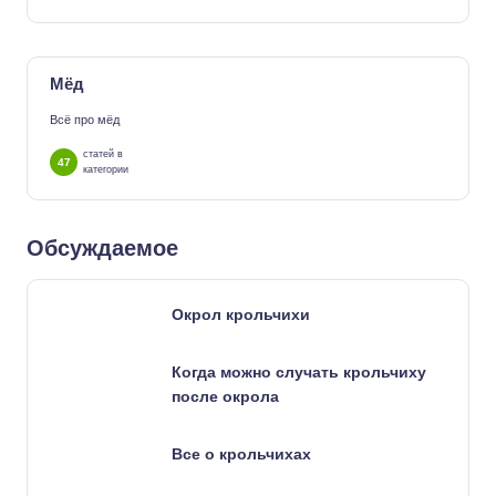
Мёд
Всё про мёд
статей в
47
категории
Обсуждаемое
Окрол крольчихи
Когда можно случать крольчиху
после окрола
Все о крольчихах