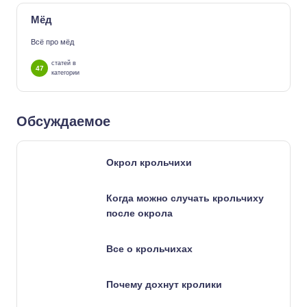
Мёд
Всё про мёд
статей в
47
категории
Обсуждаемое
Окрол крольчихи
Когда можно случать крольчиху
после окрола
Все о крольчихах
Почему дохнут кролики