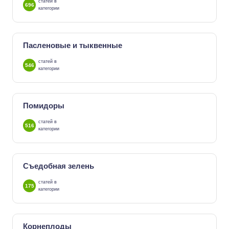
статей в
696
категории
Пасленовые и тыквенные
статей в
546
категории
Помидоры
статей в
516
категории
Съедобная зелень
статей в
175
категории
Корнеплоды