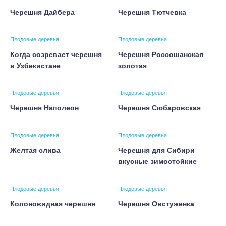
Черешня Дайбера
Черешня Тютчевка
Плодовые деревья
Плодовые деревья
Когда созревает черешня
Черешня Россошанская
в Узбекистане
золотая
Плодовые деревья
Плодовые деревья
Черешня Наполеон
Черешня Сюбаровская
Плодовые деревья
Плодовые деревья
Желтая слива
Черешня для Cибири
вкусные зимостойкие
Плодовые деревья
Плодовые деревья
Колоновидная черешня
Черешня Овстуженка