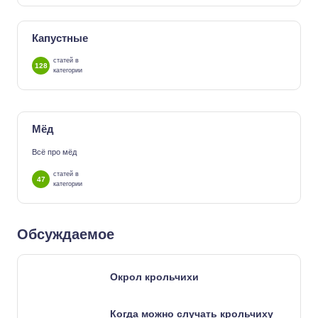
Капустные
статей в
128
категории
Мёд
Всё про мёд
статей в
47
категории
Обсуждаемое
Окрол крольчихи
Когда можно случать крольчиху