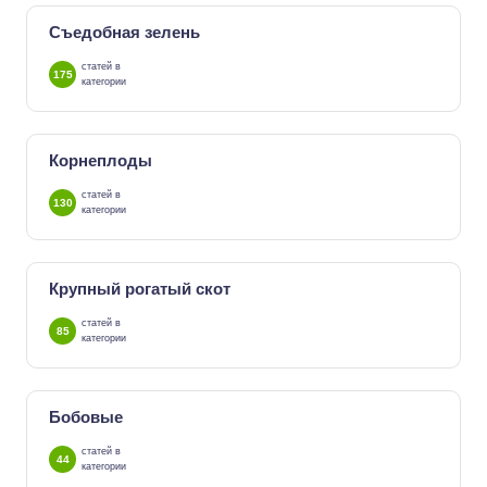
Съедобная зелень
статей в
175
категории
Корнеплоды
статей в
130
категории
Крупный рогатый скот
статей в
85
категории
Бобовые
статей в
44
категории