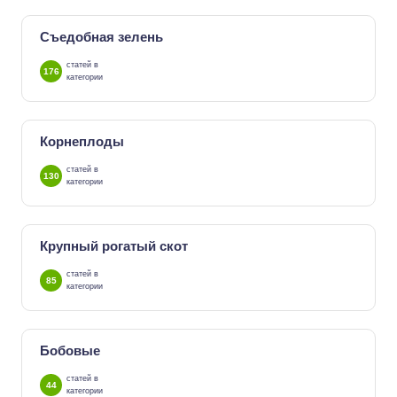
Съедобная зелень
статей в
176
категории
Корнеплоды
статей в
130
категории
Крупный рогатый скот
статей в
85
категории
Бобовые
статей в
44
категории