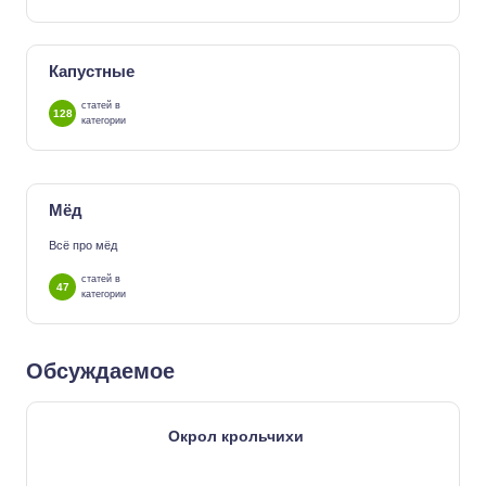
Капустные
статей в
128
категории
Мёд
Всё про мёд
статей в
47
категории
Обсуждаемое
Окрол крольчихи