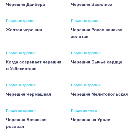
Черешня Дайбера
Черешня Василиса
Плодовые деревья
Плодовые деревья
Желтая черешня
Черешня Россошанская
золотая
Плодовые деревья
Плодовые деревья
Когда созревает черешня
Черешня Бычье сердце
в Узбекистане
Плодовые деревья
Плодовые деревья
Черешня Чермашная
Черешня Мелитопольская
Плодовые деревья
Плодовые кусты
Черешня Брянская
Черешня на Урале
розовая