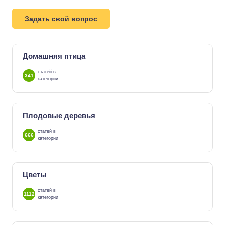
Задать свой вопрос
Домашняя птица
статей в
341
категории
Плодовые деревья
статей в
666
категории
Цветы
статей в
1112
категории