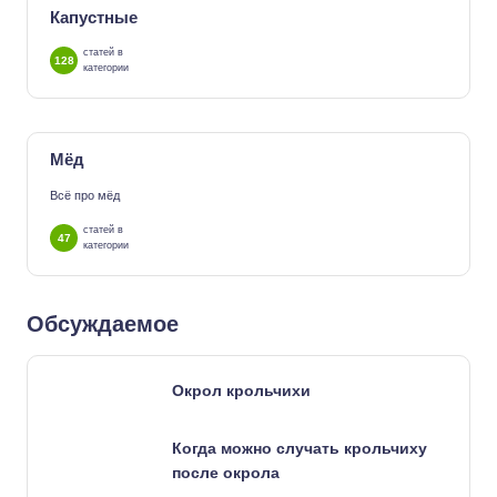
Капустные
статей в
128
категории
Мёд
Всё про мёд
статей в
47
категории
Обсуждаемое
Окрол крольчихи
Когда можно случать крольчиху
после окрола