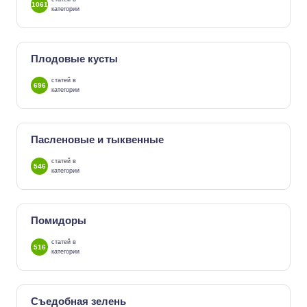
1061
категории
Плодовые кусты
статей в
696
категории
Пасленовые и тыквенные
статей в
546
категории
Помидоры
статей в
516
категории
Съедобная зелень