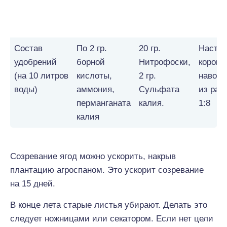
1
2
3
4
Состав
По 2 гр.
20 гр.
Насто
удобрений
борной
Нитрофоски,
коровь
(на 10 литров
кислоты,
2 гр.
навоза
воды)
аммония,
Сульфата
из рас
перманганата
калия.
1:8
калия
Созревание ягод можно ускорить, накрыв
плантацию агроспаном. Это ускорит созревание
на 15 дней.
В конце лета старые листья убирают. Делать это
следует ножницами или секатором. Если нет цели