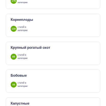
176
категории
Корнеплоды
статей в
130
категории
Крупный рогатый скот
статей в
85
категории
Бобовые
статей в
44
категории
Капустные