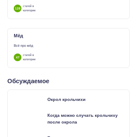
статей в
128
категории
Мёд
Всё про мёд
статей в
47
категории
Обсуждаемое
Окрол крольчихи
Когда можно случать крольчиху
после окрола