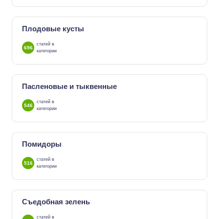
Плодовые кусты
статей в
696
категории
Пасленовые и тыквенные
статей в
546
категории
Помидоры
статей в
516
категории
Съедобная зелень
статей в