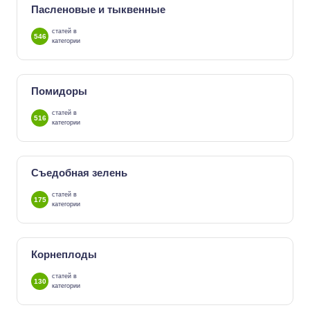
Пасленовые и тыквенные
статей в
546
категории
Помидоры
статей в
516
категории
Съедобная зелень
статей в
175
категории
Корнеплоды
статей в
130
категории