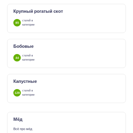
Крупный рогатый скот
статей в
85
категории
Бобовые
статей в
44
категории
Капустные
статей в
128
категории
Мёд
Всё про мёд