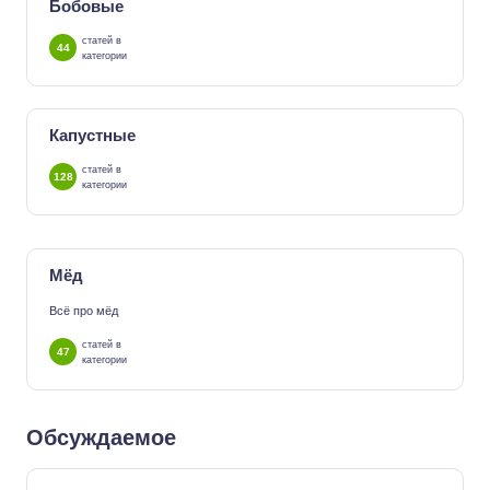
Бобовые
статей в
44
категории
Капустные
статей в
128
категории
Мёд
Всё про мёд
статей в
47
категории
Обсуждаемое