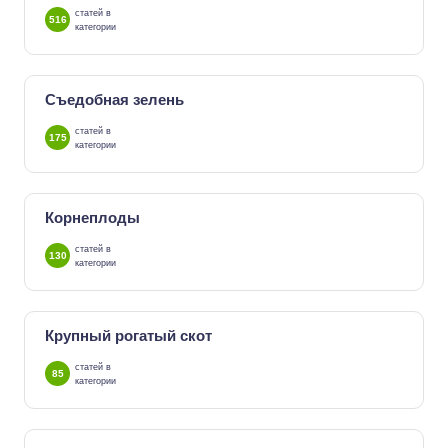
статей в
516
категории
Съедобная зелень
статей в
175
категории
Корнеплоды
статей в
130
категории
Крупный рогатый скот
статей в
85
категории