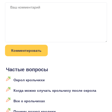
Частые вопросы
Окрол крольчихи
Когда можно случать крольчиху после окрола
Все о крольчихах
Почему дохнут кролики