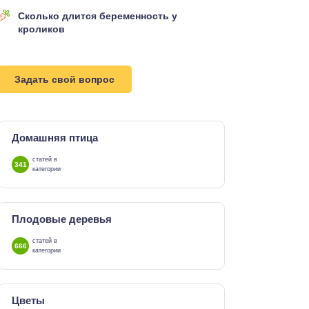
Сколько длится беременность у
кроликов
Задать свой вопрос
Домашняя птица
статей в
341
категории
Плодовые деревья
статей в
666
категории
Цветы