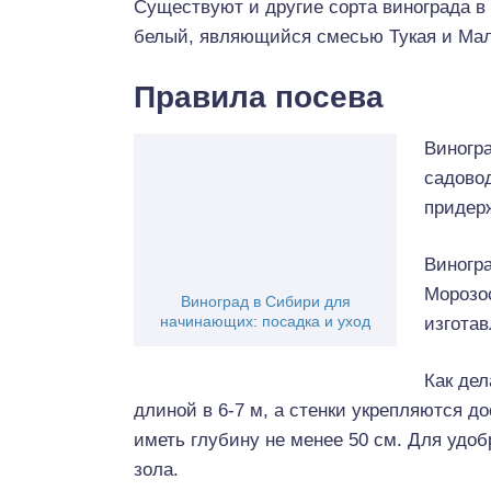
Существуют и другие сорта винограда в
белый, являющийся смесью Тукая и Мал
Правила посева
Виногр
садово
придер
Виногра
Морозос
Виноград в Сибири для
начинающих: посадка и уход
изгота
Как де
длиной в 6-7 м, а стенки укрепляются д
иметь глубину не менее 50 см. Для удо
зола.