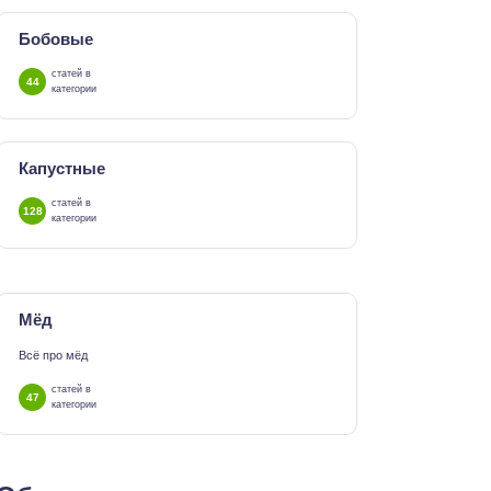
Бобовые
статей в
44
категории
Капустные
статей в
128
категории
Мёд
Всё про мёд
статей в
47
категории