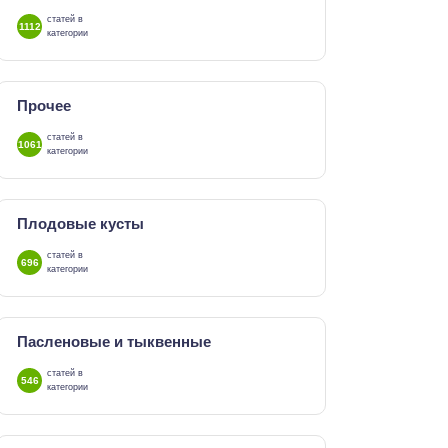
статей в
1112
категории
Прочее
статей в
1061
категории
Плодовые кусты
статей в
696
категории
Пасленовые и тыквенные
статей в
546
категории