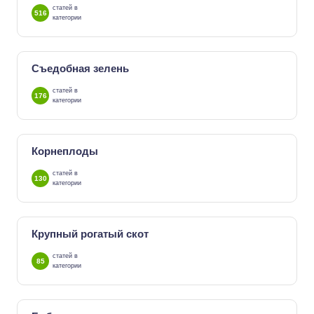
статей в
516
категории
Съедобная зелень
статей в
176
категории
Корнеплоды
статей в
130
категории
Крупный рогатый скот
статей в
85
категории