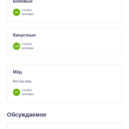
Бобовые
статей в
44
категории
Капустные
статей в
128
категории
Мёд
Всё про мёд
статей в
47
категории
Обсуждаемое