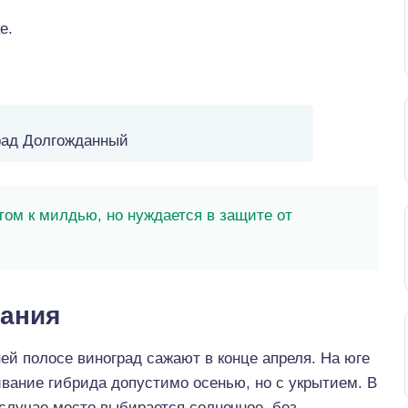
е.
рад Долгожданный
ом к милдью, но нуждается в защите от
ания
ей полосе виноград сажают в конце апреля. На юге
вание гибрида допустимо осенью, но с укрытием. В
случае место выбирается солнечное, без