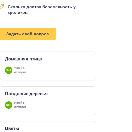
Сколько длится беременность у
кроликов
Задать свой вопрос
Домашняя птица
статей в
341
категории
Плодовые деревья
статей в
666
категории
Цветы