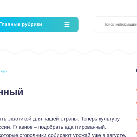
Главные рубрики
нный
анный
ть экзотикой для нашей страны. Теперь культуру
сии. Главное – подобрать адаптированный,
оторые огородники собирают урожай уже в августе.