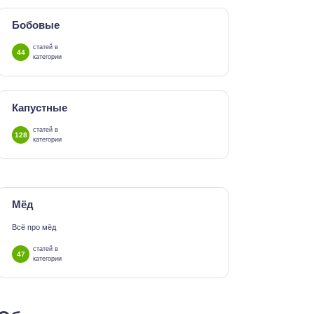
Бобовые
статей в
44
категории
Капустные
статей в
128
категории
Мёд
Всё про мёд
статей в
47
категории