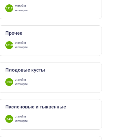
статей в
1112
категории
Прочее
статей в
1058
категории
Плодовые кусты
статей в
696
категории
Пасленовые и тыквенные
статей в
546
категории