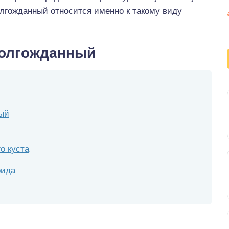
олгожданный относится именно к такому виду
Долгожданный
ый
о куста
рида