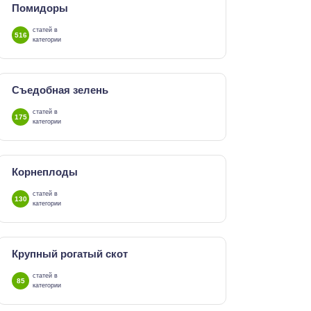
Помидоры
статей в
516
категории
Съедобная зелень
статей в
175
категории
Корнеплоды
статей в
130
категории
Крупный рогатый скот
статей в
85
категории