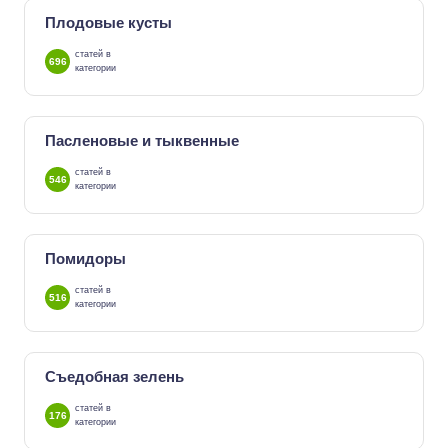
Плодовые кусты
статей в
696
категории
Пасленовые и тыквенные
статей в
546
категории
Помидоры
статей в
516
категории
Съедобная зелень
статей в
176
категории