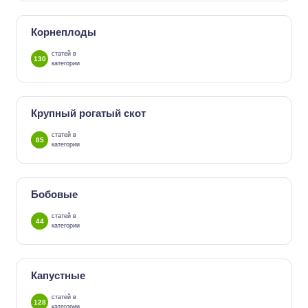
Корнеплоды
статей в
130
категории
Крупный рогатый скот
статей в
85
категории
Бобовые
статей в
44
категории
Капустные
статей в
128
категории