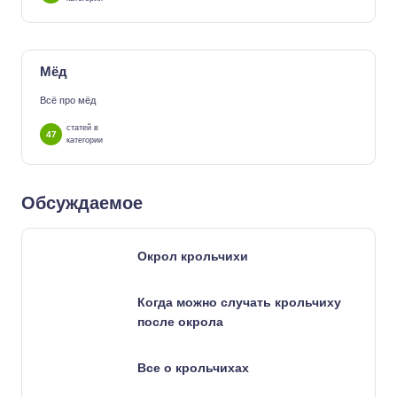
Мёд
Всё про мёд
статей в
47
категории
Обсуждаемое
Окрол крольчихи
Когда можно случать крольчиху
после окрола
Все о крольчихах