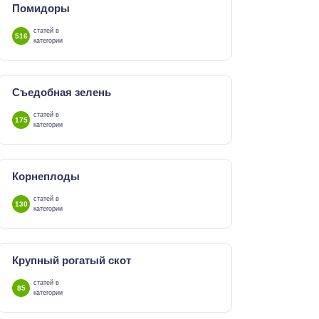
Помидоры
статей в
516
категории
Съедобная зелень
статей в
175
категории
Корнеплоды
статей в
130
категории
Крупный рогатый скот
статей в
85
категории