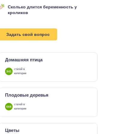
Сколько длится беременность у
кроликов
Задать свой вопрос
Домашняя птица
статей в
341
категории
Плодовые деревья
статей в
666
категории
Цветы