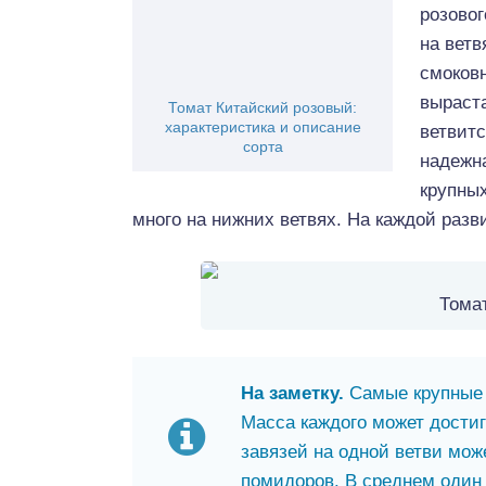
розово
на ветв
смоков
выраста
Томат Китайский розовый:
характеристика и описание
ветвитс
сорта
надежна
крупных
много на нижних ветвях. На каждой разви
Тома
На заметку.
Самые крупные 
Масса каждого может достиг
завязей на одной ветви може
помидоров. В среднем один 