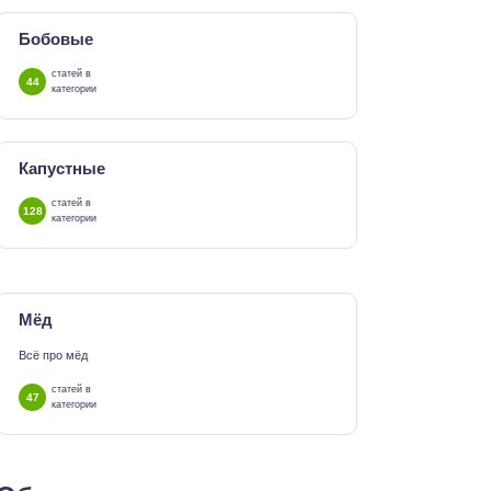
Бобовые
статей в
44
категории
Капустные
статей в
128
категории
Мёд
Всё про мёд
статей в
47
категории