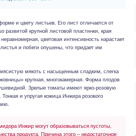
орме и цвету листьев. Его лист отличается от
о развитой крупной листовой пластинки, края
 неравномерная, цветовая интенсивность нарастает
 листья и побеги опушены, что придает им
мясистую мякоть с насыщенным сладким, слегка
ковницы» крупная, многокамерная. Форма плодов
грушевидной. Зрелые томаты имеют ярко-розовую
 Тонкая и упругая кожица Инжира розового
нию.
мидора Инжир могут образовываться пустоты,
чества продукта. Причина этого – недостаточное