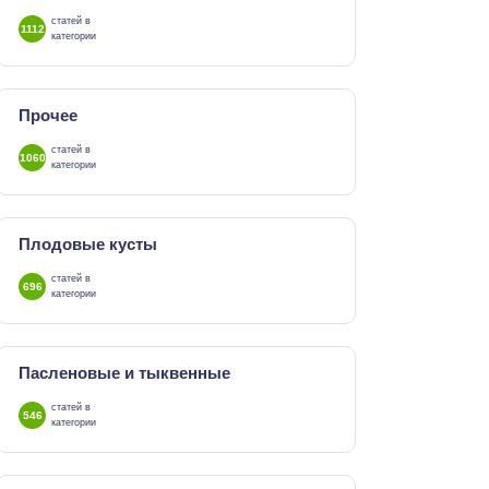
статей в
1112
категории
Прочее
статей в
1060
категории
Плодовые кусты
статей в
696
категории
Пасленовые и тыквенные
статей в
546
категории