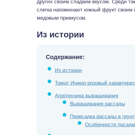
других своим сладким вкусом. Среди та
слегка напоминают южный фрукт своим
медовым привкусом.
Из истории
Содержание:
Из истории
Томат Инжир розовый характерис
Агротехника выращивания
Выращивание рассады
Пересадка рассады в грунт
Особенности посадк