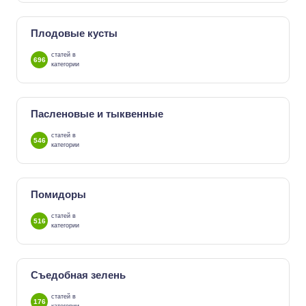
Плодовые кусты
статей в
696
категории
Пасленовые и тыквенные
статей в
546
категории
Помидоры
статей в
516
категории
Съедобная зелень
статей в
176