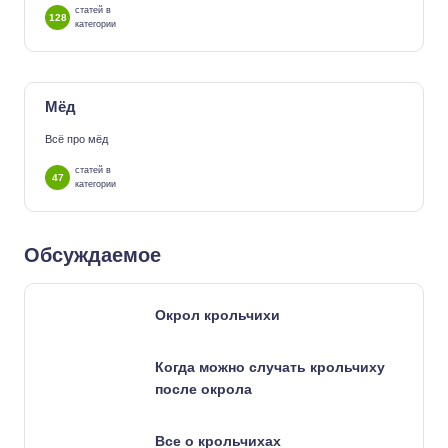
статей в
128
категории
Мёд
Всё про мёд
статей в
47
категории
Обсуждаемое
Окрол крольчихи
Когда можно случать крольчиху
после окрола
Все о крольчихах