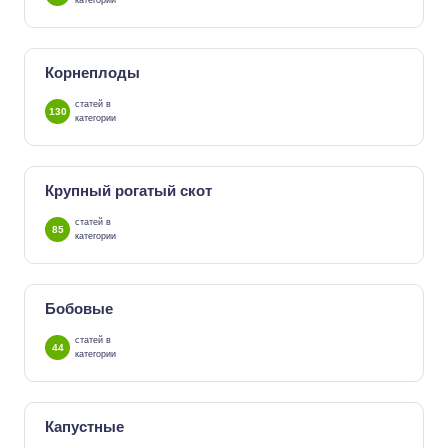
категории
Корнеплоды
статей в
130
категории
Крупный рогатый скот
статей в
85
категории
Бобовые
статей в
44
категории
Капустные