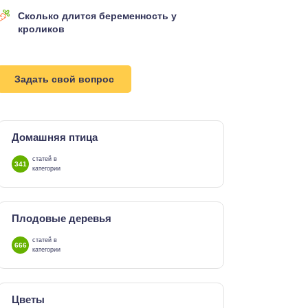
Сколько длится беременность у
кроликов
Задать свой вопрос
Домашняя птица
статей в
341
категории
Плодовые деревья
статей в
666
категории
Цветы