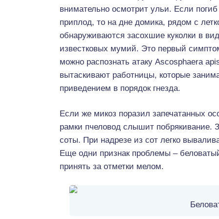
внимательно осмотрит ульи. Если погиб
приплод, то на дне домика, рядом с летк
обнаруживаются засохшие куколки в ви
известковых мумий. Это первый симптом
можно распознать атаку Ascosphaera api
вытаскивают работницы, которые заним
приведением в порядок гнезда.
Если же микоз поразил запечатанных ос
рамки пчеловод слышит побрякивание. З
соты. При надрезе из сот легко вывалив
Еще одни признак проблемы – беловатый 
принять за отметки мелом.
Белова