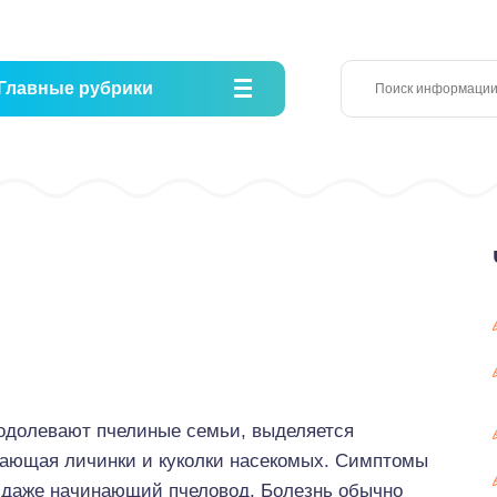
Главные рубрики
 одолевают пчелиные семьи, выделяется
вающая личинки и куколки насекомых. Симптомы
т даже начинающий пчеловод. Болезнь обычно