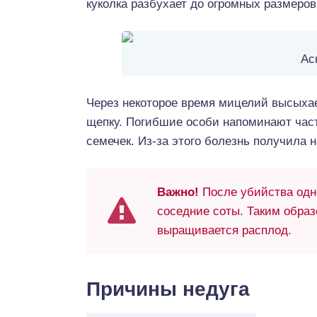
куколка разбухает до огромных размеров
Ас
Через некоторое время мицелий высыхае
щепку. Погибшие особи напоминают част
семечек. Из-за этого болезнь получила 
Важно!
После убийства одно
соседние соты. Таким образо
выращивается расплод.
Причины недуга