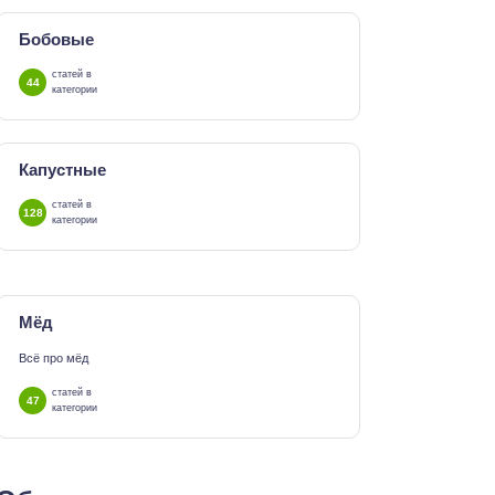
Бобовые
статей в
44
категории
Капустные
статей в
128
категории
Мёд
Всё про мёд
статей в
47
категории