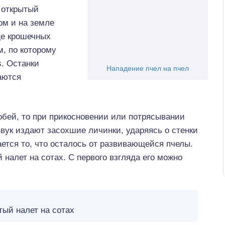
 открытый
ом и на земле
де крошечных
, по которому
s. Останки
Нападение пчел на пчел
аются
обей, то при прикосновении или потрясывании
вук издают засохшие личинки, ударяясь о стенки
ается то, что осталось от развивающейся пчелы.
налет на сотах. С первого взгляда его можно
тый налет на сотах