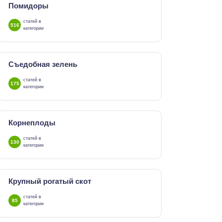
Помидоры
статей в
516
категории
Съедобная зелень
статей в
175
категории
Корнеплоды
статей в
130
категории
Крупный рогатый скот
статей в
85
категории