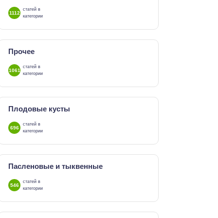
статей в
1112
категории
Прочее
статей в
1061
категории
Плодовые кусты
статей в
696
категории
Пасленовые и тыквенные
статей в
546
категории