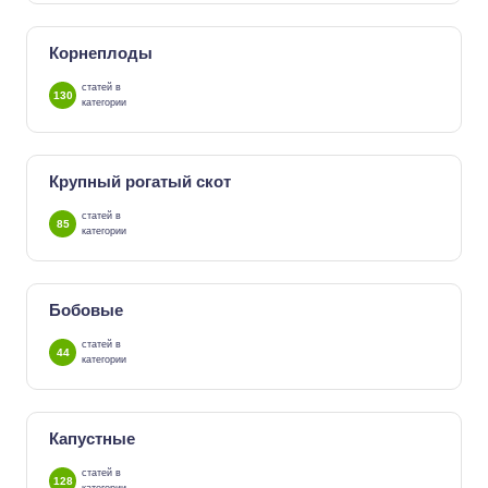
Корнеплоды
статей в
130
категории
Крупный рогатый скот
статей в
85
категории
Бобовые
статей в
44
категории
Капустные
статей в
128