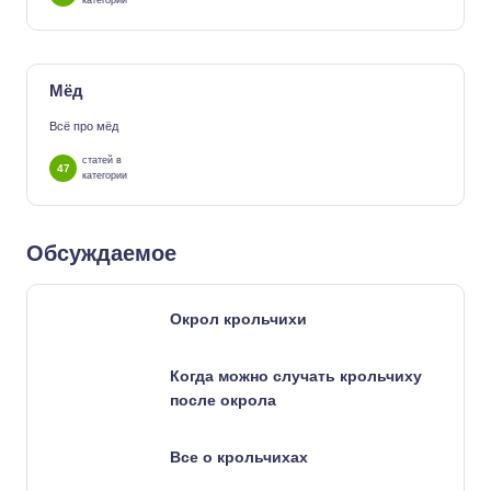
категории
Мёд
Всё про мёд
статей в
47
категории
Обсуждаемое
Окрол крольчихи
Когда можно случать крольчиху
после окрола
Все о крольчихах