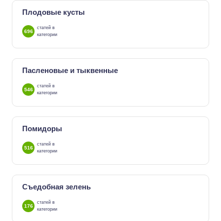
Плодовые кусты
статей в
696
категории
Пасленовые и тыквенные
статей в
546
категории
Помидоры
статей в
516
категории
Съедобная зелень
статей в
176
категории