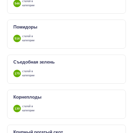
статей в
546
категории
Помидоры
статей в
516
категории
Съедобная зелень
статей в
175
категории
Корнеплоды
статей в
130
категории
Крупный рогатый скот