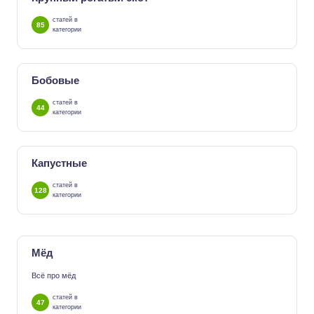
статей в
85
категории
Бобовые
статей в
44
категории
Капустные
статей в
128
категории
Мёд
Всё про мёд
статей в
47
категории