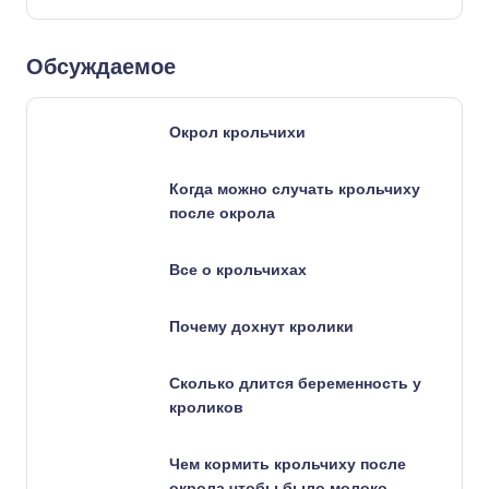
Обсуждаемое
Окрол крольчихи
Когда можно случать крольчиху
после окрола
Все о крольчихах
Почему дохнут кролики
Сколько длится беременность у
кроликов
Чем кормить крольчиху после
окрола чтобы было молоко