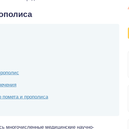
ополиса
прополис
лечения
о помета и прополиса
сь многочисленные медицинские научно-