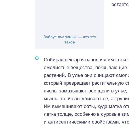
остаетс
Забрус пчелиный — что это
такое
Собирая нектар и наполняя им свои 
смолистые вещества, покрывающие в
растений. В улье они счищают смол
который превращает растительную см
пчелы замазывают все щели в улье, г
мышь, то пчелы убивают ее, а труп
Им вымащивают соты, куда матка отк
летка толще, особенно в суровые зи
и антисептическими свойствами, что