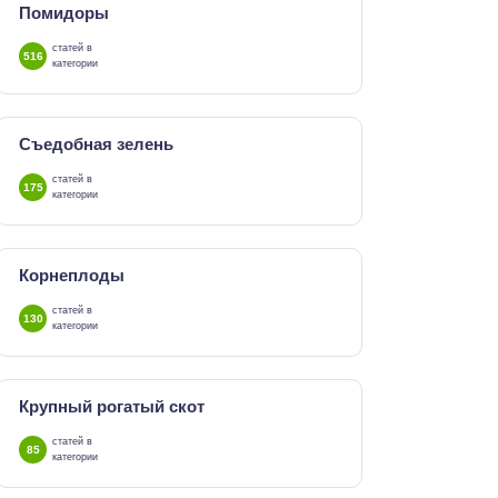
Помидоры
статей в
516
категории
Съедобная зелень
статей в
175
категории
Корнеплоды
статей в
130
категории
Крупный рогатый скот
статей в
85
категории