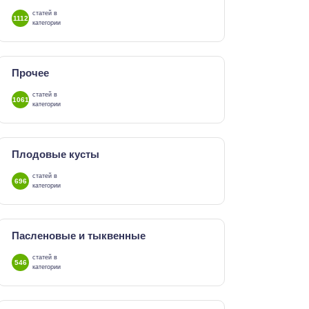
статей в
1112
категории
Прочее
статей в
1061
категории
Плодовые кусты
статей в
696
категории
Пасленовые и тыквенные
статей в
546
категории