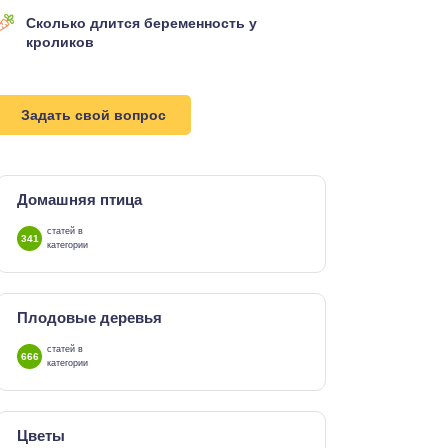
Сколько длится беременность у
кроликов
Задать свой вопрос
Домашняя птица
статей в
341
категории
Плодовые деревья
статей в
666
категории
Цветы