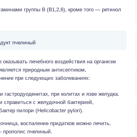
аминами группы В (В1,2,6), кроме того — ретинол
дукт пчелиный
е оказывать лечебного воздействия на организм
н является природным антисептиком,
енение при следующих заболеваниях:
 гастродуоденитах, при колитах и язве желудка.
ии справиться с желудочной бактерией,
тер пилори (Helicobacter pylori).
очница, воспаление придатков можно лечить,
— прополис пчелиный.