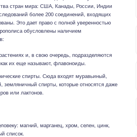
тва стран мира: США, Канады, России, Индии
сследований более 200 соединений, входящих
ваны. Это дает право с полной уверенностью
 прополиса обусловлены наличием
в:
растениях и, в свою очередь, подразделяются
 как их еще называют, флавоноиды.
нические спирты. Сюда входят муравьиный,
й, земляничный спирты, которые относятся даже
ров или лактонов.
овеку: магний, марганец, хром, селен, цинк,
ый список.