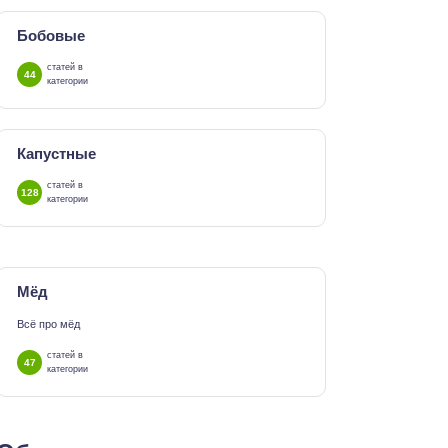
Бобовые
статей в
44
категории
Капустные
статей в
128
категории
Мёд
Всё про мёд
статей в
47
категории