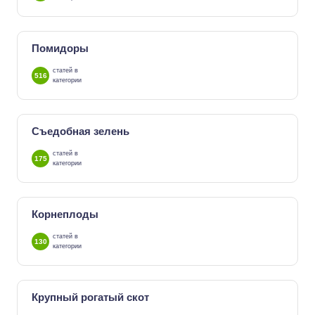
Помидоры
статей в
516
категории
Съедобная зелень
статей в
175
категории
Корнеплоды
статей в
130
категории
Крупный рогатый скот