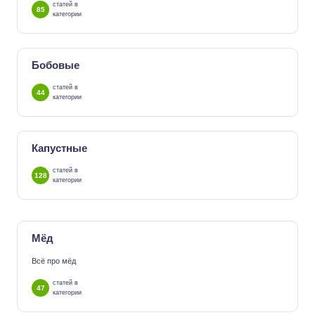
статей в
85
категории
Бобовые
статей в
44
категории
Капустные
статей в
128
категории
Мёд
Всё про мёд
статей в
47
категории