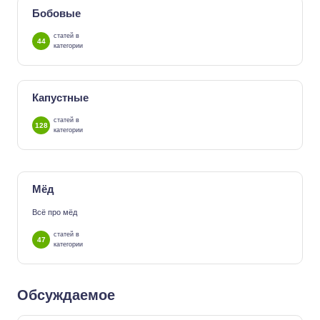
Бобовые
статей в
44
категории
Капустные
статей в
128
категории
Мёд
Всё про мёд
статей в
47
категории
Обсуждаемое