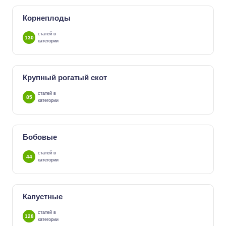
Корнеплоды
статей в
130
категории
Крупный рогатый скот
статей в
85
категории
Бобовые
статей в
44
категории
Капустные
статей в
128
категории