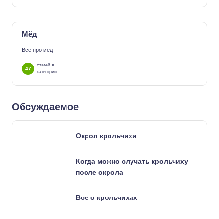
Мёд
Всё про мёд
статей в
47
категории
Обсуждаемое
Окрол крольчихи
Когда можно случать крольчиху
после окрола
Все о крольчихах