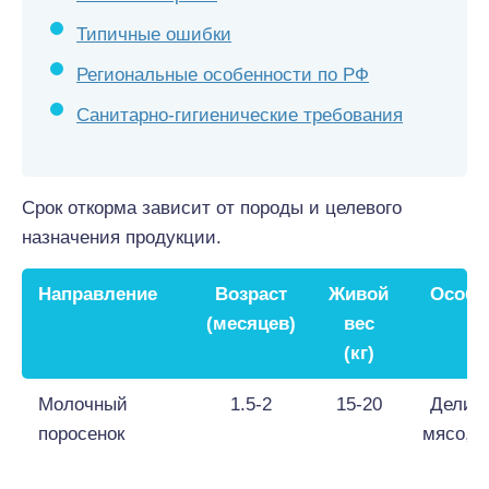
Типичные ошибки
Региональные особенности по РФ
Санитарно-гигиенические требования
Срок откорма зависит от породы и целевого
назначения продукции.
Направление
Возраст
Живой
Особе
(месяцев)
вес
(кг)
Молочный
1.5-2
15-20
Делик
поросенок
мясо, 
с