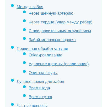
Методы забоя
Через шейную артерию
Через сердце (удар между рёбер)
С предварительным оглушением
Забой молочных поросят
Первичная обработка туши
Обескровливание
Удаление щетины (опаливание)
Очистка шкуры
Лучшее время для забоя
Время года
Время суток
Частые вопросы