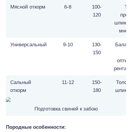
Мясной откорм
6-8
100-
То
120
прос
шпика (
мног
Универсальный
9-10
130-
Баланс
150
са
оптим
рентаб
Сальный
11-12
150-
Толст
откорм
180
шпика 
Подготовка свиней к забою
Породные особенности: