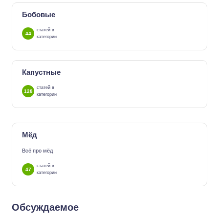
Бобовые
статей в
44
категории
Капустные
статей в
128
категории
Мёд
Всё про мёд
статей в
47
категории
Обсуждаемое