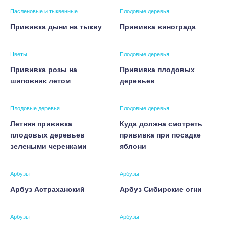
Пасленовые и тыквенные
Плодовые деревья
Прививка дыни на тыкву
Прививка винограда
Цветы
Плодовые деревья
Прививка розы на
Прививка плодовых
шиповник летом
деревьев
Плодовые деревья
Плодовые деревья
Летняя прививка
Куда должна смотреть
плодовых деревьев
прививка при посадке
зелеными черенками
яблони
Арбузы
Арбузы
Арбуз Астраханский
Арбуз Сибирские огни
Арбузы
Арбузы