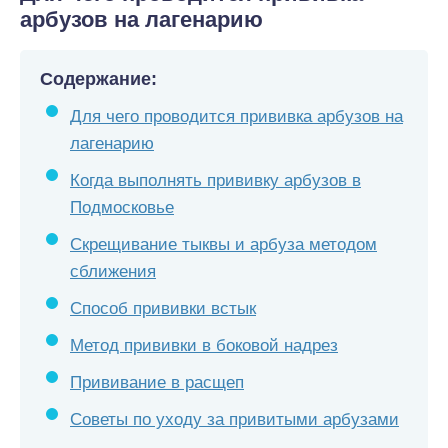
арбузов на лагенарию
Содержание:
Для чего проводится прививка арбузов на
лагенарию
Когда выполнять прививку арбузов в
Подмосковье
Скрещивание тыквы и арбуза методом
сближения
Способ прививки встык
Метод прививки в боковой надрез
Прививание в расщеп
Советы по уходу за привитыми арбузами