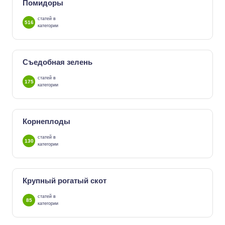
Помидоры
статей в
516
категории
Съедобная зелень
статей в
175
категории
Корнеплоды
статей в
130
категории
Крупный рогатый скот
статей в
85
категории