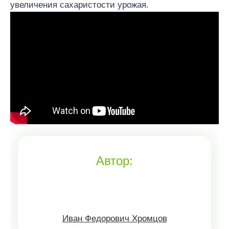
увеличения сахаристости урожая.
Автор:
Иван Федорович Хромцов