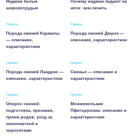
Индюки белые
Почему индюки падают на
широкогрудые
ноги: чем лечить
Свиньи
Свиньи
Порода свиней Кармалы
Порода свиней Дюрок —
— описание,
описание, характеристики
характеристики
Свиньи
Свиньи
Порода свиней Ландрас —
Свинья — описание и
описание, характеристики
характеристики
Свиньи
Прочее
Опорос свиней:
Можжевельник
подготовка, признаки,
Пфитцериана: описание и
прием родов, уход за
характеристики
свиноматкой и
поросятами