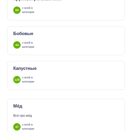
статей в
85
категории
Бобовые
статей в
44
категории
Капустные
статей в
128
категории
Мёд
Всё про мёд
статей в
47
категории