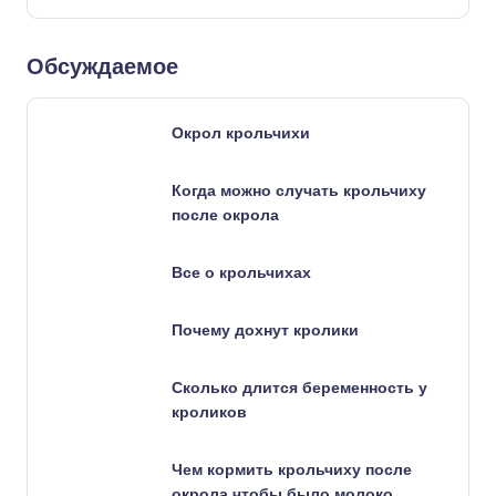
Обсуждаемое
Окрол крольчихи
Когда можно случать крольчиху
после окрола
Все о крольчихах
Почему дохнут кролики
Сколько длится беременность у
кроликов
Чем кормить крольчиху после
окрола чтобы было молоко