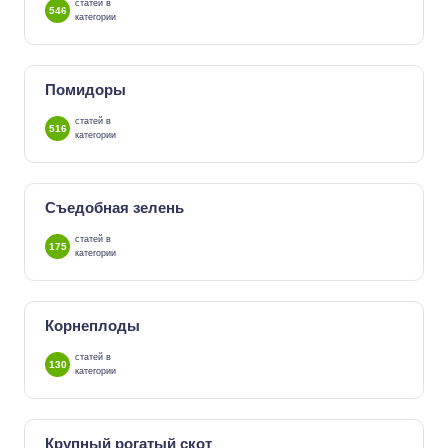
статей в
546
категории
Помидоры
статей в
516
категории
Съедобная зелень
статей в
175
категории
Корнеплоды
статей в
130
категории
Крупный рогатый скот