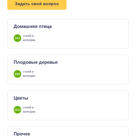
Задать свой вопрос
Домашняя птица
статей в
341
категории
Плодовые деревья
статей в
666
категории
Цветы
статей в
1112
категории
Прочее