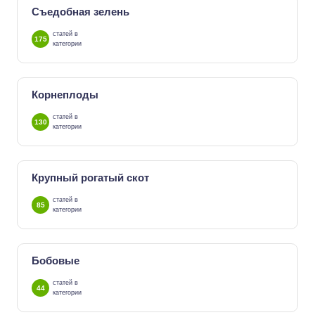
Съедобная зелень
статей в
175
категории
Корнеплоды
статей в
130
категории
Крупный рогатый скот
статей в
85
категории
Бобовые
статей в
44
категории