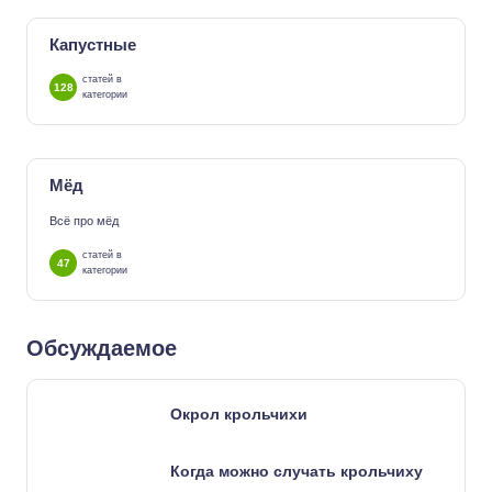
Капустные
статей в
128
категории
Мёд
Всё про мёд
статей в
47
категории
Обсуждаемое
Окрол крольчихи
Когда можно случать крольчиху