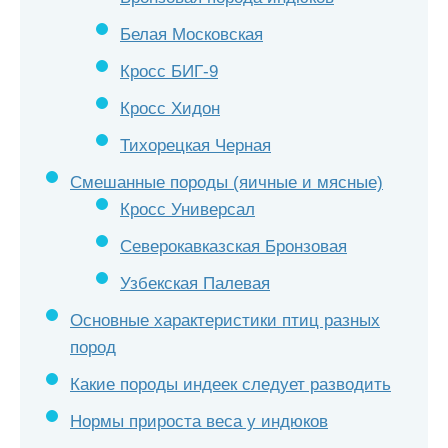
Белая Московская
Кросс БИГ-9
Кросс Хидон
Тихорецкая Черная
Смешанные породы (яичные и мясные)
Кросс Универсал
Северокавказская Бронзовая
Узбекская Палевая
Основные характеристики птиц разных
пород
Какие породы индеек следует разводить
Нормы прироста веса у индюков