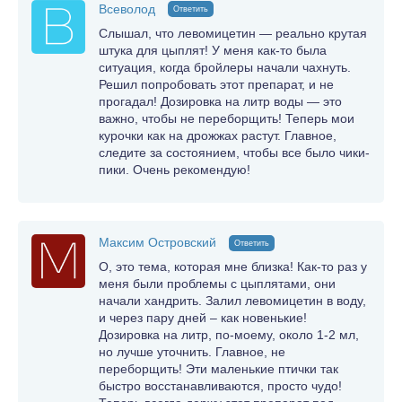
Всеволод
Ответить
Слышал, что левомицетин — реально крутая
штука для цыплят! У меня как-то была
ситуация, когда бройлеры начали чахнуть.
Решил попробовать этот препарат, и не
прогадал! Дозировка на литр воды — это
важно, чтобы не переборщить! Теперь мои
курочки как на дрожжах растут. Главное,
следите за состоянием, чтобы все было чики-
пики. Очень рекомендую!
Максим Островский
Ответить
О, это тема, которая мне близка! Как-то раз у
меня были проблемы с цыплятами, они
начали хандрить. Залил левомицетин в воду,
и через пару дней – как новенькие!
Дозировка на литр, по-моему, около 1-2 мл,
но лучше уточнить. Главное, не
переборщить! Эти маленькие птички так
быстро восстанавливаются, просто чудо!